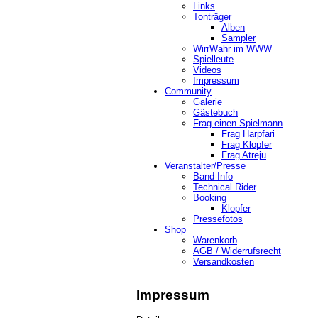
Links
Tonträger
Alben
Sampler
WirrWahr im WWW
Spielleute
Videos
Impressum
Community
Galerie
Gästebuch
Frag einen Spielmann
Frag Harpfari
Frag Klopfer
Frag Atreju
Veranstalter/Presse
Band-Info
Technical Rider
Booking
Klopfer
Pressefotos
Shop
Warenkorb
AGB / Widerrufsrecht
Versandkosten
Impressum