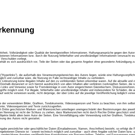
erkennung
ektheit, Vollständigkeit oder Qualität der bereitgestellten Informationen. Haftungsansprüche gegen den Autor,
botenen Informationen bzw. durch die Nutzung fehlerhafter und unvollständiger Informationen verursacht wu
 Verschulden vorliegt.
 behält es sich ausdrücklich vor, Teile der Seiten oder das gesamte Angebot ohne gesonderte Ankündigung z
("Hyperlinks"), die außerhalb des Verantwortungsbereiches des Autors liegen, würde eine Haftungsverpflichtu
lich und zumutbar wäre, die Nutzung im Falle rechtswidriger Inhalte zu verhindern.
r Linksetzung keine illegalen Inhalte auf den zu verlinkenden Seiten erkennbar waren. Auf die aktuelle und z
. Deshalb distanziert er sich hiermit ausdrücklich von allen Inhalten aller verlinkten /verknüpften Seiten, d
ten Links und Verweise sowie für Fremdeinträge in vom Autor eingerichteten Gästebüchern, Diskussionsforen, 
iffe möglich sind. Für illegale, fehlerhafte oder unvollständige Inhalte und insbesondere für Schäden, die
auf welche verwiesen wurde, nicht derjenige, der über Links auf die jeweilige Veröffentlichung lediglich verwe
echte der verwendeten Bilder, Grafiken, Tondokumente, Videosequenzen und Texte zu beachten, von ihm selbs
mente, Videosequenzen und Texte zurückzugreifen.
rch Dritte geschützten Marken- und Warenzeichen unterliegen uneingeschränkt den Bestimmungen des jeweil
ßen Nennung ist nicht der Schluss zu ziehen, dass Markenzeichen nicht durch Rechte Dritter geschützt sind
e Objekte bleibt allein beim Autor der Seiten. Eine Vervielfältigung oder Verwendung solcher Grafiken, Tond
mung des Autors nicht gestattet.
ingabe persönlicher oder geschäftlicher Daten (Emailadressen, Namen, Anschriften) besteht, so erfolgt die 
r angebotenen Dienste ist - soweit technisch möglich und zumutbar - auch ohne Angabe solcher Daten bzw
ergleichbarer Angaben veröffentlichten Kontaktdaten wie Postanschriften, Telefon- und Faxnummern sowi