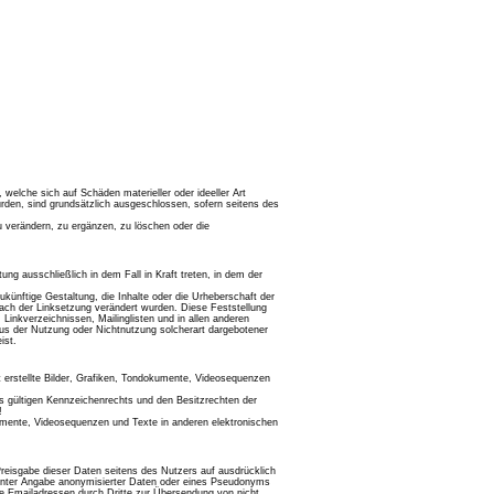
 welche sich auf Schäden materieller oder ideeller Art
rden, sind grundsätzlich ausgeschlossen, sofern seitens des
u verändern, zu ergänzen, zu löschen oder die
ng ausschließlich in dem Fall in Kraft treten, in dem der
ukünftige Gestaltung, die Inhalte oder die Urheberschaft der
ie nach der Linksetzung verändert wurden. Diese Feststellung
Linkverzeichnissen, Mailinglisten und in allen anderen
 aus der Nutzung oder Nichtnutzung solcherart dargebotener
ist.
t erstellte Bilder, Grafiken, Tondokumente, Videosequenzen
s gültigen Kennzeichenrechts und den Besitzrechten der
!
okumente, Videosequenzen und Texte in anderen elektronischen
Preisgabe dieser Daten seitens des Nutzers auf ausdrücklich
. unter Angabe anonymisierter Daten oder eines Pseudonyms
e Emailadressen durch Dritte zur Übersendung von nicht