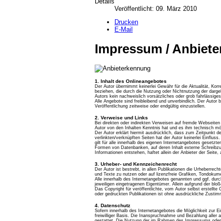
Details
Veröffentlicht: 09. März 2010
Drucken
E-Mail
Impressum / Anbiet
1. Inhalt des Onlineangebotes
Der Autor übernimmt keinerlei Gewähr für die Aktualität, Korr
beziehen, die durch die Nutzung oder Nichtnutzung der darge
Autors kein nachweislich vorsätzliches oder grob fahrlässiges
Alle Angebote sind freibleibend und unverbindlich. Der Autor
Veröffentlichung zeitweise oder endgültig einzustellen.
2. Verweise und Links
Bei direkten oder indirekten Verweisen auf fremde Webseiten 
Autor von den Inhalten Kenntnis hat und es ihm technisch mög
Der Autor erklärt hiermit ausdrücklich, dass zum Zeitpunkt de
verlinkten/verknüpften Seiten hat der Autor keinerlei Einfluss
gilt für alle innerhalb des eigenen Internetangebotes gesetz
Formen von Datenbanken, auf deren Inhalt externe Schreibzugr
Informationen entstehen, haftet allein der Anbieter der Seite, 
3. Urheber- und Kennzeichenrecht
Der Autor ist bestrebt, in allen Publikationen die Urheberr
und Texte zu nutzen oder auf lizenzfreie Grafiken, Tondoku
Alle innerhalb des Internetangebotes genannten und ggf. du
jeweiligen eingetragenen Eigentümer. Allein aufgrund der blo
Das Copyright für veröffentlichte, vom Autor selbst erstellt
oder gedruckten Publikationen ist ohne ausdrückliche Zustim
4. Datenschutz
Sofern innerhalb des Internetangebotes die Möglichkeit zur E
freiwilliger Basis. Die Inanspruchnahme und Bezahlung alle
gestattet. Die Nutzung der im Rahmen des Impressums oder v